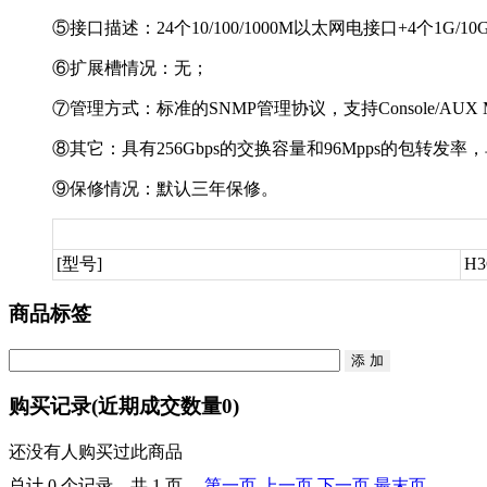
⑤接口描述：24个10/100/1000M以太网电接口+4个1G/
⑥扩展槽情况：无；
⑦管理方式：标准的SNMP管理协议，支持Console/AUX Mode
⑧其它：具有256Gbps的交换容量和96Mpps的包转发率
⑨保修情况：默认三年保修。
[型号]
H3
商品标签
购买记录
(近期成交数量
0
)
还没有人购买过此商品
总计 0 个记录，共 1 页。
第一页
上一页
下一页
最末页