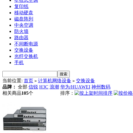
壁挂式空调
复印纸
移动硬盘
磁盘阵列
中央空调
防火墙
路由器
不间断电源
交换设备
光纤交换机
手机
当前位置:
首页
计算机网络设备
交换设备
>
>
品牌：
全部
信锐
H3C
浪潮
华为/HUAWEI
神州数码
相关商品
105
个
排序：