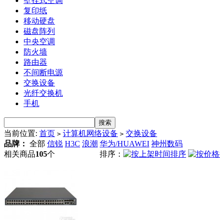
壁挂式空调
复印纸
移动硬盘
磁盘阵列
中央空调
防火墙
路由器
不间断电源
交换设备
光纤交换机
手机
当前位置:
首页
计算机网络设备
交换设备
>
>
品牌：
全部
信锐
H3C
浪潮
华为/HUAWEI
神州数码
相关商品
105
个
排序：